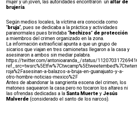
mujer y un joven, las autoridades encontraron un
altar de
brujería
.
Según medios locales, la víctima era conocida como
“
bruja
“, pues se dedicaba a la práctica y actividades
paranormales pues brindaba “
hechizos
”
de protección
a miembros del crimen organizado en la zona.
La información extraoficial apunta a que un grupo de
sicarios que viajan en tres camionetas llegaron a la casa y
asesinaron a ambos sin mediar palabra.
https://twitter.com/antonioaranda_/status/1120703172694
ref_src=twsrc%5Etfw%7Ctwcamp%5Etweetembed%7Ctwter
roja%2Fasesinan-a-balazos-a-bruja-en-guanajuato-y-a-
otro-hombre-noticias-mexico%2F
Antes de abandonar la sangrienta escena del crimen, los
matones saquearon la casa pero no tocaron los altares ni
las ofrendas dedicadas a la
Santa Muerte
y
Jesús
Malverde
(considerado el santo de los
narcos
).