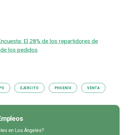
Encuesta: El 28% de los repartidores de
de los pedidos
PO
EJERCITO
PHOENIX
VENTA
 Empleos
mpleo en Los Ángeles?