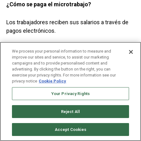
¿Cómo se paga el microtrabajo?
Los trabajadores reciben sus salarios a través de
pagos electrónicos.
Para convertirlos en dinero, utilizan plataformas de
We process your personal information to measure and
intercambio por internet, en el que terceros
improve our sites and service, to assist our marketing
campaigns and to provide personalised content and
convierte el crédito electrónico en efectivo,
advertising. By clicking the button on the right, you can
después de sacar una comisión.
exercise your privacy rights. For more information see our
privacy notice
Cookie Policy
Rafael dice que, si le va bien,
en un día puede
Your Privacy Rights
ganar de ocho a diez dólares
, con los que
compra una caja de huevos, un kilo de harina para
Reject All
hacer arepas, y un kilo de algún grano.
Accept Cookies
“No vivirás muy bien, pero sí puedes comer bien”,