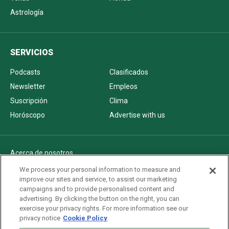
Astrología
SERVICIOS
Podcasts
Clasificados
Newsletter
Empleos
Suscripción
Clima
Horóscopo
Advertise with us
Acerca de nosotros
Politica de privacidad
We process your personal information to measure and
improve our sites and service, to assist our marketing
Pautas Editoriales
campaigns and to provide personalised content and
AdChoices
advertising. By clicking the button on the right, you can
exercise your privacy rights. For more information see our
Advertise with us
privacy notice
Cookie Policy
Newsletters