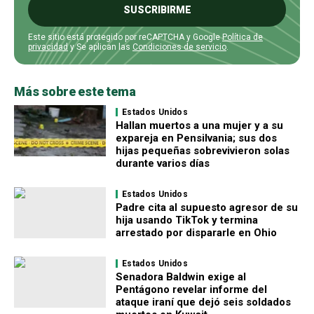
SUSCRIBIRME
Este sitio está protegido por reCAPTCHA y Google
Política de
privacidad
y Se aplican las
Condiciones de servicio
.
Más sobre este tema
Estados Unidos
Hallan muertos a una mujer y a su
expareja en Pensilvania; sus dos
hijas pequeñas sobrevivieron solas
durante varios días
Estados Unidos
Padre cita al supuesto agresor de su
hija usando TikTok y termina
arrestado por dispararle en Ohio
Estados Unidos
Senadora Baldwin exige al
Pentágono revelar informe del
ataque iraní que dejó seis soldados