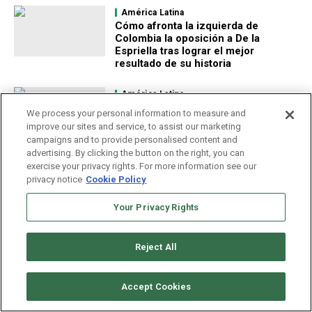
América Latina
Cómo afronta la izquierda de
Colombia la oposición a De la
Espriella tras lograr el mejor
resultado de su historia
América Latina
Los graves efectos que los
We process your personal information to measure and
científicos pronostican en América
improve our sites and service, to assist our marketing
Latina por el fenómeno de “El Niño”
campaigns and to provide personalised content and
advertising. By clicking the button on the right, you can
América Latina
exercise your privacy rights. For more information see our
Cómo funciona Pix, el sistema
privacy notice
Cookie Policy
brasileño de pagos que Trump ve
como una amenaza
Your Privacy Rights
América Latina
Más de 1,500 personas permanecen
Reject All
desaparecidas tras los terremotos
en Venezuela
Accept Cookies