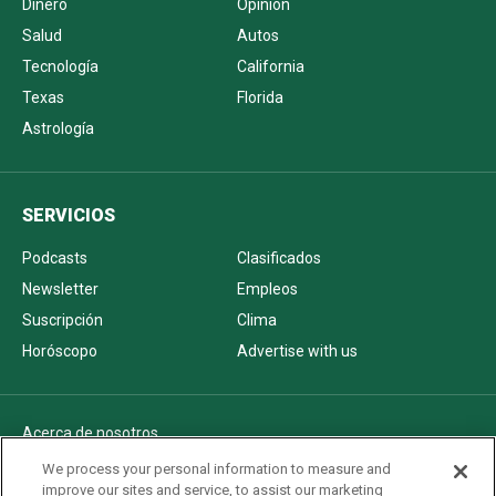
Dinero
Opinión
Salud
Autos
Tecnología
California
Texas
Florida
Astrología
SERVICIOS
Podcasts
Clasificados
Newsletter
Empleos
Suscripción
Clima
Horóscopo
Advertise with us
Acerca de nosotros
Politica de privacidad
We process your personal information to measure and
improve our sites and service, to assist our marketing
Pautas Editoriales