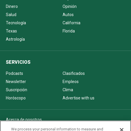
Dinero
Opinión
Salud
Autos
Tecnología
California
Texas
Florida
Astrología
SERVICIOS
Podcasts
Clasificados
Newsletter
Empleos
Suscripción
Clima
Horóscopo
Advertise with us
Acerca de nosotros
Politica de privacidad
We process your personal information to measure and