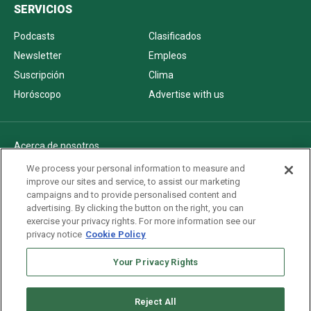
SERVICIOS
Podcasts
Clasificados
Newsletter
Empleos
Suscripción
Clima
Horóscopo
Advertise with us
Acerca de nosotros
Politica de privacidad
We process your personal information to measure and
improve our sites and service, to assist our marketing
Pautas Editoriales
campaigns and to provide personalised content and
AdChoices
advertising. By clicking the button on the right, you can
exercise your privacy rights. For more information see our
Advertise with us
privacy notice
Cookie Policy
Newsletters
Your Privacy Rights
Sitemap
Reject All