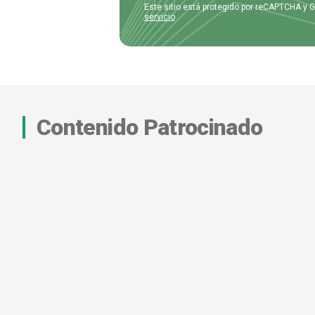
Este sitio está protegido por reCAPTCHA y 
servicio
.
Contenido Patrocinado