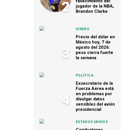
fallecimiento del
2
jugador de la NBA,
Brandon Clarke
DINERO
Precio del dólar en
México hoy, 7 de
agosto del 2026:
3
peso cierra fuerte
la semana
POLÍTICA
Exsecretario de la
Fuerza Aérea está
en problemas por
4
divulgar datos
sensibles del avión
presidencial
ESTADOS UNIDOS
Conductores