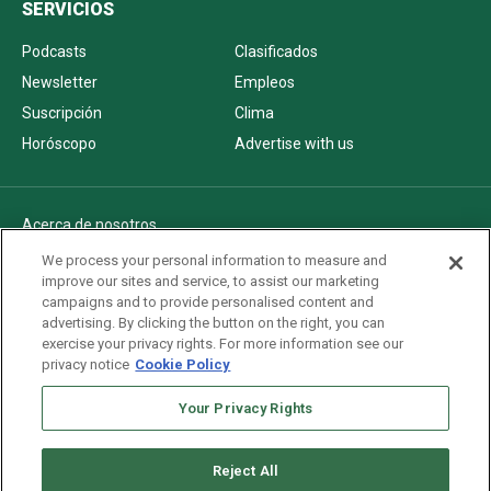
SERVICIOS
Podcasts
Clasificados
Newsletter
Empleos
Suscripción
Clima
Horóscopo
Advertise with us
Acerca de nosotros
Politica de privacidad
We process your personal information to measure and
improve our sites and service, to assist our marketing
Pautas Editoriales
campaigns and to provide personalised content and
AdChoices
advertising. By clicking the button on the right, you can
exercise your privacy rights. For more information see our
Advertise with us
privacy notice
Cookie Policy
Newsletters
Your Privacy Rights
Sitemap
Reject All