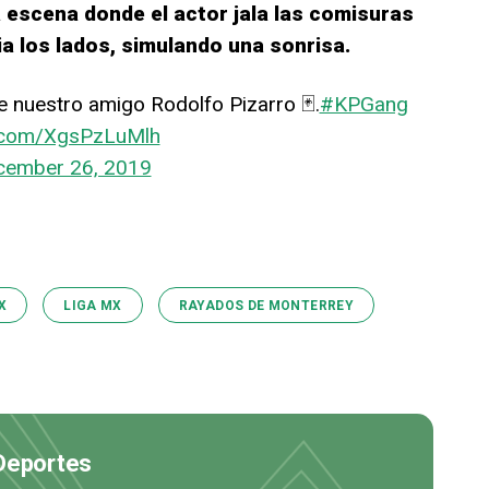
 escena donde el actor jala las comisuras
a los lados, simulando una sonrisa.
e nuestro amigo Rodolfo Pizarro 🃏.
#KPGang
er.com/XgsPzLuMlh
cember 26, 2019
X
LIGA MX
RAYADOS DE MONTERREY
 Deportes