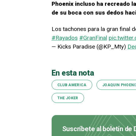
Phoenix incluso ha recreado la
de su boca con sus dedos haci
Los tachones para la gran final d
#Rayados
#GranFinal
pic.twitt
— Kicks Paradise (@KP_Mty)
De
En esta nota
CLUB AMERICA
JOAQUIN PHOENI
THE JOKER
Suscríbete al boletín de