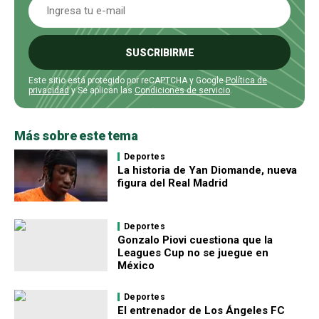
SUSCRIBIRME
Este sitio está protegido por reCAPTCHA y Google
Política de
privacidad
y Se aplican las
Condiciones de servicio
.
Más sobre este tema
Deportes
La historia de Yan Diomande, nueva
figura del Real Madrid
Deportes
Gonzalo Piovi cuestiona que la
Leagues Cup no se juegue en
México
Deportes
El entrenador de Los Ángeles FC