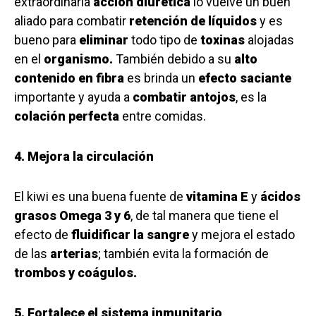
extraordinaria
acción diurética
lo vuelve un buen
aliado para combatir
retención de líquidos
y es
bueno para
eliminar
todo tipo de
toxinas
alojadas
en el
organismo.
También debido a su
alto
contenido en fibra
es brinda un
efecto saciante
importante y ayuda a
combatir antojos
, es la
colación perfecta
entre comidas.
4. Mejora la circulación
El kiwi es una buena fuente de
vitamina E
y
ácidos
grasos Omega 3 y 6
, de tal manera que tiene el
efecto de
fluidificar la sangre
y mejora el estado
de las
arterias
; también evita la formación de
trombos y coágulos.
5. Fortalece el sistema inmunitario