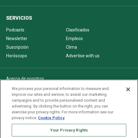
SERVICIOS
Podcasts
Clasificados
Newsletter
Empleos
Suscripción
Clima
Horóscopo
Advertise with us
Acerca de nosotros
Politica de privacidad
We process your personal information to measure and
improve our sites and service, to assist our marketing
Pautas Editoriales
campaigns and to provide personalised content and
AdChoices
advertising. By clicking the button on the right, you can
exercise your privacy rights. For more information see our
Advertise with us
privacy notice
Cookie Policy
Newsletters
Your Privacy Rights
Sitemap