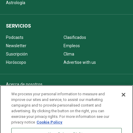
Astrología
SERVICIOS
Podcasts
Clasificados
Newsletter
Empleos
Suscripción
Clima
Horóscopo
Advertise with us
Acerca de nosotros
Politica de privacidad
We process your personal information to measure and
improve our sites and service, to assist our marketing
Pautas Editoriales
campaigns and to provide personalised content and
AdChoices
advertising. By clicking the button on the right, you can
exercise your privacy rights. For more information see our
Advertise with us
privacy notice
Cookie Policy
Newsletters