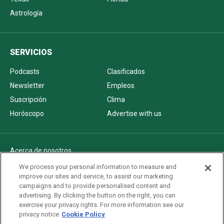
Astrología
SERVICIOS
Podcasts
Clasificados
Newsletter
Empleos
Suscripción
Clima
Horóscopo
Advertise with us
Acerca de nosotros
Politica de privacidad
We process your personal information to measure and
improve our sites and service, to assist our marketing
Pautas Editoriales
campaigns and to provide personalised content and
AdChoices
advertising. By clicking the button on the right, you can
exercise your privacy rights. For more information see our
Advertise with us
privacy notice
Cookie Policy
Newsletters