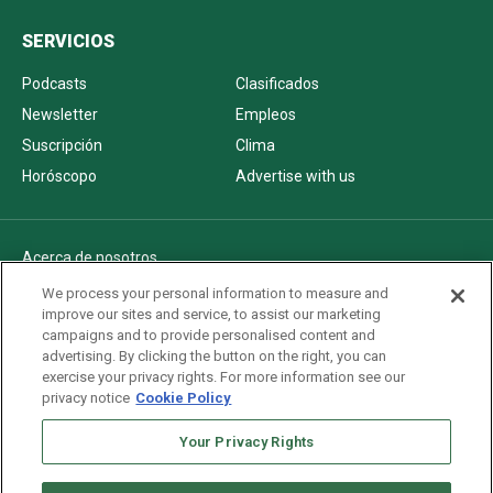
SERVICIOS
Podcasts
Clasificados
Newsletter
Empleos
Suscripción
Clima
Horóscopo
Advertise with us
Acerca de nosotros
Politica de privacidad
We process your personal information to measure and
improve our sites and service, to assist our marketing
Pautas Editoriales
campaigns and to provide personalised content and
AdChoices
advertising. By clicking the button on the right, you can
exercise your privacy rights. For more information see our
Advertise with us
privacy notice
Cookie Policy
Newsletters
Sitemap
Your Privacy Rights