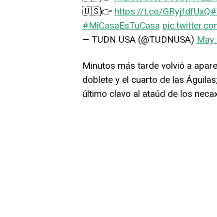
🇺🇸👉
https://t.co/GRyjfdfUxQ
#
#MiCasaEsTuCasa
pic.twitter.c
— TUDN USA (@TUDNUSA)
May 
Minutos más tarde volvió a apar
doblete y el cuarto de las Águila
último clavo al ataúd de los necax