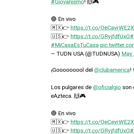
#Giovanismo
! 🙌🎮
🔴 En vivo
🇲🇽👉
https://t.co/OeCayrWE2X
🇺🇸👉
https://t.co/GRyjfdfUxQ
#
#MiCasaEsTuCasa
pic.twitter.
— TUDN USA (@TUDNUSA)
May 
¡Gooooooool del
@clubamerica
!
Los pulgares de
@oficialgio
son d
eAzteca. 🙌🎮
🔴 En vivo
🇲🇽👉
https://t.co/OeCayrWE2X
🇺🇸👉
https://t.co/GRyjfdfUxQ
#