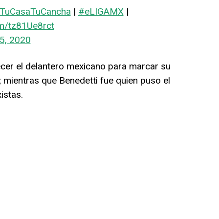
TuCasaTuCancha
|
#eLIGAMX
|
om/tz81Ue8rct
5, 2020
ecer el delantero mexicano para marcar su
s; mientras que Benedetti fue quien puso el
istas.