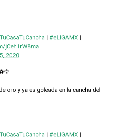
TuCasaTuCancha
|
#eLIGAMX
|
com/jCeh1rW8ma
5, 2020
 ⚽🦅
e oro y ya es goleada en la cancha del
TuCasaTuCancha
|
#eLIGAMX
|