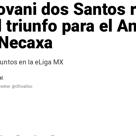
iovani dos Santos 
 triunfo para el A
 Necaxa
puntos en la eLiga MX
Twitter: @OficialGio