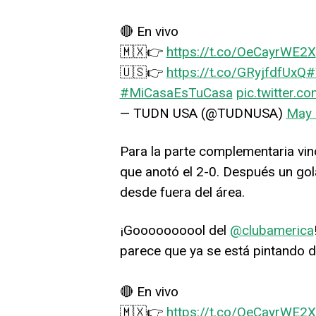
🔴 En vivo
🇲🇽👉
https://t.co/OeCayrWE2X
🇺🇸👉
https://t.co/GRyjfdfUxQ
#
#MiCasaEsTuCasa
pic.twitter.
— TUDN USA (@TUDNUSA)
May 
Para la parte complementaria vino
que anotó el 2-0. Después un go
desde fuera del área.
¡Goooooooool del
@clubamerica
parece que ya se está pintando 
🔴 En vivo
🇲🇽👉
https://t.co/OeCayrWE2X