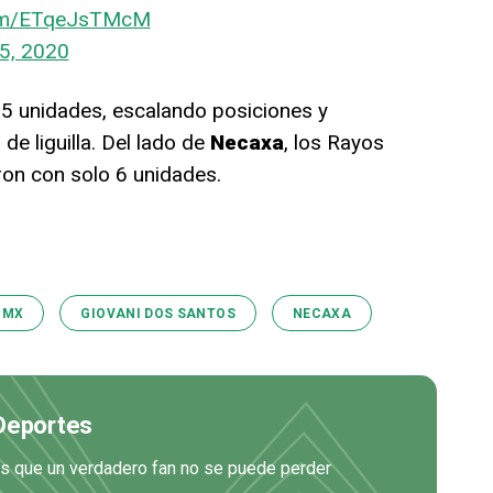
.com/ETqeJsTMcM
5, 2020
 15 unidades, escalando posiciones y
e liguilla. Del lado de
Necaxa
, los Rayos
ron con solo 6 unidades.
 MX
GIOVANI DOS SANTOS
NECAXA
 Deportes
es que un verdadero fan no se puede perder