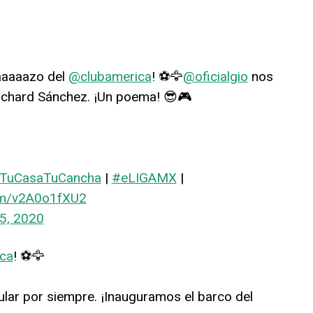
aaaaazo del
@clubamerica
! ⚽🦅
@oficialgio
nos
Richard Sánchez. ¡Un poema! 😎🎮
TuCasaTuCancha
|
#eLIGAMX
|
com/v2A0o1fXU2
5, 2020
ca
! ⚽🦅
tular por siempre. ¡Inauguramos el barco del