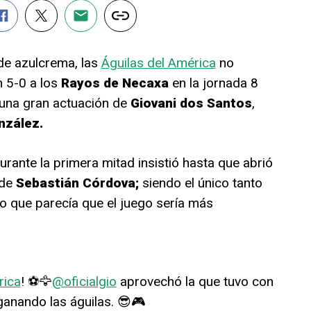
 de azulcrema, las
Águilas del América
no
n 5-0 a los
Rayos de Necaxa
en la jornada 8
una gran actuación de
Giovani dos Santos
,
nzález.
rante la primera mitad insistió hasta que abrió
 de
Sebastián Córdova;
siendo el único tanto
lo que parecía que el juego sería más
ica
! ⚽🦅
@oficialgio
aprovechó la que tuvo con
ganando las águilas. 😎🎮