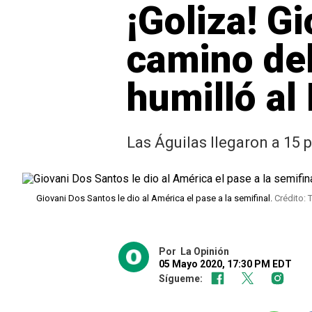
¡Goliza! G
camino del
humilló al
Las Águilas llegaron a 15 
Giovani Dos Santos le dio al América el pase a la semifinal.
Crédito: 
Por
La Opinión
05 Mayo 2020, 17:30 PM EDT
Sígueme: