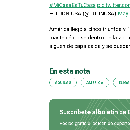
#MiCasaEsTuCasa
pic.twitter
— TUDN USA (@TUDNUSA)
May 
América llegó a cinco triunfos y
manteniéndose dentro de la zona d
siguen de capa caída y se queda
En esta nota
ÁGUILAS
AMERICA
ELIGA
Suscríbete al boletín de
Recibe gratis el boletín de deport