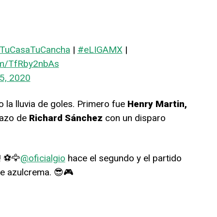
TuCasaTuCancha
|
#eLIGAMX
|
com/TfRby2nbAs
5, 2020
 la lluvia de goles. Primero fue
Henry Martin,
lazo de
Richard Sánchez
con un disparo
! ⚽🦅
@oficialgio
hace el segundo y el partido
de azulcrema. 😎🎮