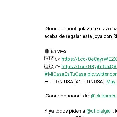
¡Goooooooool golazo azo azo a
acaba de regalar esta joya con 
🔴 En vivo
🇲🇽👉
https://t.co/OeCayrWE2X
🇺🇸👉
https://t.co/GRyjfdfUxQ
#
#MiCasaEsTuCasa
pic.twitter.
— TUDN USA (@TUDNUSA)
May 
¡Goooooooooool del
@clubameri
Y ya todos piden a
@oficialgio
ti