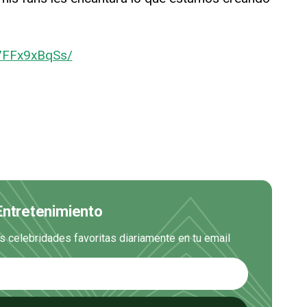
7FFx9xBqSs/
 Entretenimiento
us celebridades favoritas diariamente en tu email