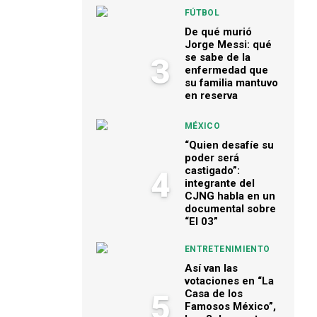
FÚTBOL
De qué murió
Jorge Messi: qué
se sabe de la
3
enfermedad que
su familia mantuvo
en reserva
MÉXICO
“Quien desafíe su
poder será
castigado”:
4
integrante del
CJNG habla en un
documental sobre
“El 03”
ENTRETENIMIENTO
Así van las
votaciones en “La
Casa de los
5
Famosos México”,