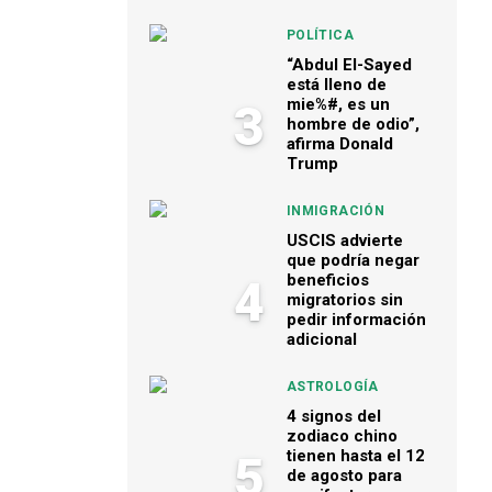
POLÍTICA
“Abdul El-Sayed
está lleno de
mie%#, es un
3
hombre de odio”,
afirma Donald
Trump
INMIGRACIÓN
USCIS advierte
que podría negar
beneficios
4
migratorios sin
pedir información
adicional
ASTROLOGÍA
4 signos del
zodiaco chino
tienen hasta el 12
5
de agosto para