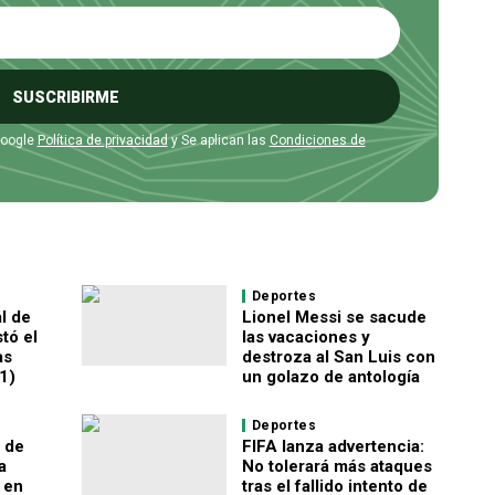
SUSCRIBIRME
Google
Política de privacidad
y Se aplican las
Condiciones de
Deportes
l de
Lionel Messi se sacude
tó el
las vacaciones y
as
destroza al San Luis con
1)
un golazo de antología
Deportes
a de
FIFA lanza advertencia:
a
No tolerará más ataques
 en
tras el fallido intento de