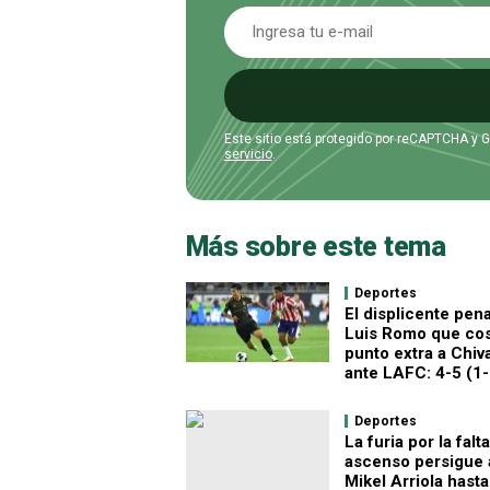
Este sitio está protegido por reCAPTCHA y 
servicio
.
Más sobre este tema
Deportes
El displicente pena
Luis Romo que cos
punto extra a Chiv
ante LAFC: 4-5 (1-
Deportes
La furia por la falt
ascenso persigue 
Mikel Arriola hasta