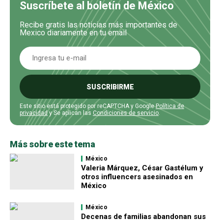
Suscríbete al boletín de México
Recibe gratis las noticias más importantes de
Mexico diariamente en tu email
SUSCRIBIRME
Este sitio está protegido por reCAPTCHA y Google
Política de
privacidad
y Se aplican las
Condiciones de servicio
.
Más sobre este tema
México
Valeria Márquez, César Gastélum y
otros influencers asesinados en
México
México
Decenas de familias abandonan sus