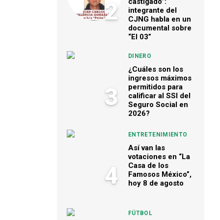
castigado”:
2
integrante del
CJNG habla en un
documental sobre
“El 03”
DINERO
¿Cuáles son los
ingresos máximos
permitidos para
3
calificar al SSI del
Seguro Social en
2026?
ENTRETENIMIENTO
Así van las
votaciones en “La
Casa de los
4
Famosos México”,
hoy 8 de agosto
FÚTBOL