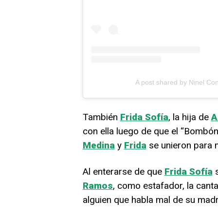
A post shared by Ninel Co
También
Frida Sofía
, la hija de
A
con ella luego de que el “Bombón
Medina
y
Frida
se unieron para 
Al enterarse de que
Frida Sofía
s
Ramos
, como estafador, la cant
alguien que habla mal de su mad