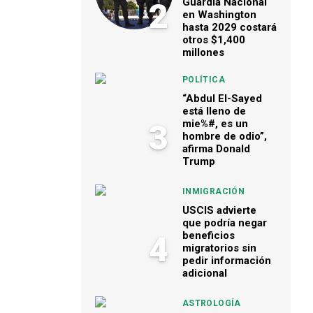
Guardia Nacional
2
en Washington
hasta 2029 costará
otros $1,400
millones
POLÍTICA
“Abdul El-Sayed
está lleno de
mie%#, es un
3
hombre de odio”,
afirma Donald
Trump
INMIGRACIÓN
USCIS advierte
que podría negar
beneficios
4
migratorios sin
pedir información
adicional
ASTROLOGÍA