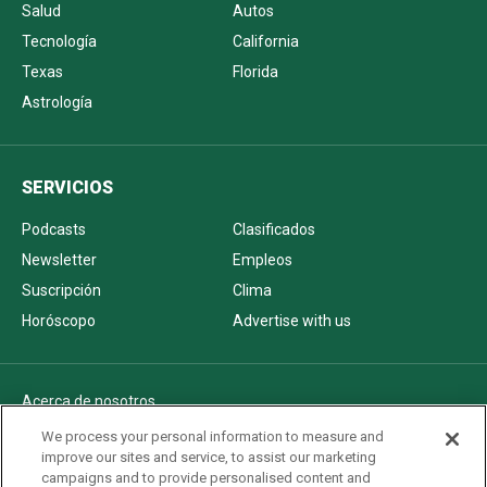
Salud
Autos
Tecnología
California
Texas
Florida
Astrología
SERVICIOS
Podcasts
Clasificados
Newsletter
Empleos
Suscripción
Clima
Horóscopo
Advertise with us
Acerca de nosotros
Politica de privacidad
We process your personal information to measure and
improve our sites and service, to assist our marketing
Pautas Editoriales
campaigns and to provide personalised content and