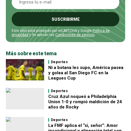
SUSCRIBIRME
Este sitio está protegido por reCAPTCHA y Google
Política de
privacidad
y Se aplican las
Condiciones de servicio
.
Más sobre este tema
Deportes
Ni a botana les supo, América pasea
y golea al San Diego FC en la
Leagues Cup
Deportes
Cruz Azul noqueó a Philadelphia
Union 1-0 y rompió maldición de 24
años de Rocky
Deportes
La FMF aplica el “sí, señor”: Amor
incondicional y alineación total con