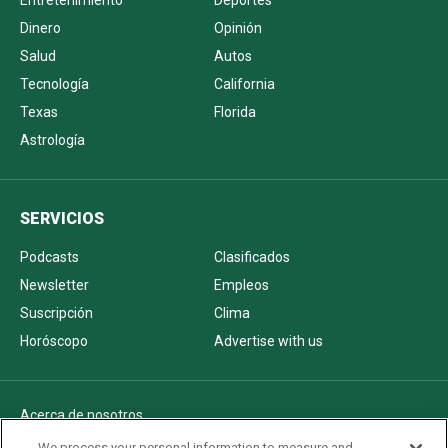
Entretenimiento
Deportes
Dinero
Opinión
Salud
Autos
Tecnología
California
Texas
Florida
Astrología
SERVICIOS
Podcasts
Clasificados
Newsletter
Empleos
Suscripción
Clima
Horóscopo
Advertise with us
Acerca de nosotros
Politica de privacidad
We process your personal information to measure and