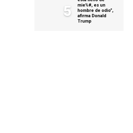
mie%#, es un
5
hombre de odio”,
afirma Donald
Trump