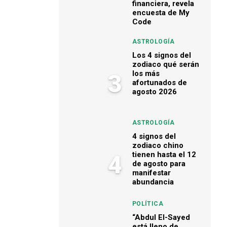
financiera, revela
encuesta de My
Code
ASTROLOGÍA
Los 4 signos del
zodiaco qué serán
los más
3
afortunados de
agosto 2026
ASTROLOGÍA
4 signos del
zodiaco chino
tienen hasta el 12
4
de agosto para
manifestar
abundancia
POLÍTICA
“Abdul El-Sayed
está lleno de