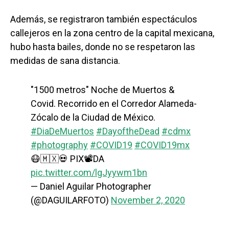
Además, se registraron también espectáculos
callejeros en la zona centro de la capital mexicana,
hubo hasta bailes, donde no se respetaron las
medidas de sana distancia.
"1500 metros" Noche de Muertos &
Covid. Recorrido en el Corredor Alameda-
Zócalo de la Ciudad de México.
#DiaDeMuertos
#DayoftheDead
#cdmx
#photography
#COVID19
#COVID19mx
😷🇲🇽💀 PIX📽️DA
pic.twitter.com/lgJyywm1bn
— Daniel Aguilar Photographer
(@DAGUILARFOTO)
November 2, 2020