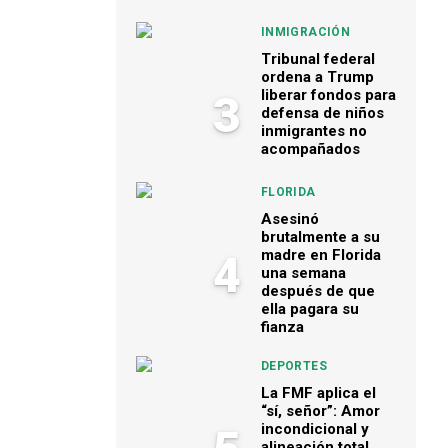
INMIGRACIÓN
Tribunal federal
ordena a Trump
liberar fondos para
3
defensa de niños
inmigrantes no
acompañados
FLORIDA
Asesinó
brutalmente a su
madre en Florida
4
una semana
después de que
ella pagara su
fianza
DEPORTES
La FMF aplica el
“sí, señor”: Amor
incondicional y
alineación total