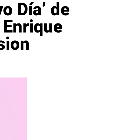
o Día’ de
 Enrique
sion