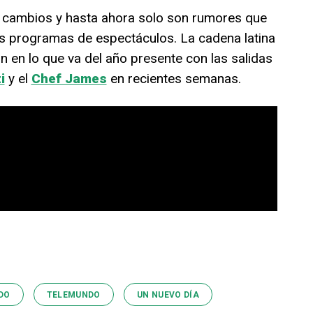
 cambios y hasta ahora solo son rumores que
us programas de espectáculos. La cadena latina
n en lo que va del año presente con las salidas
i
y el
Chef James
en recientes semanas.
DO
TELEMUNDO
UN NUEVO DÍA