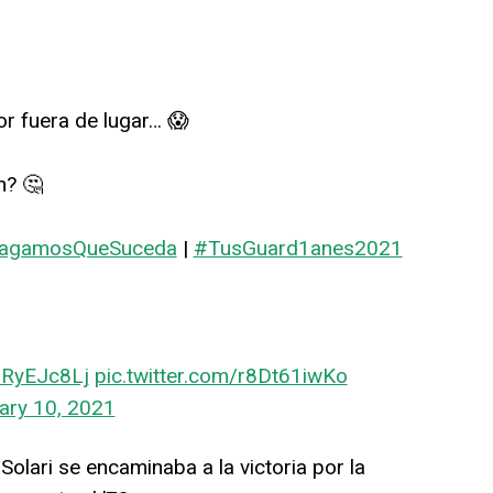
or fuera de lugar… 😱
n? 🤔
agamosQueSuceda
|
#TusGuard1anes2021
a8RyEJc8Lj
pic.twitter.com/r8Dt61iwKo
ary 10, 2021
olari se encaminaba a la victoria por la