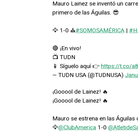
Mauro Lainez se inventó un carre
primero de las Águilas. 😎
🦅 1-0 ⛪
#SOMOSAMÉRICA
|
#H
🔴 ¡En vivo!
📺 TUDN
📱 Síguelo aquí 👉
https://t.co/
— TUDN USA (@TUDNUSA)
Janu
¡Gooool de Lainez! 🔥
¡Gooool de Lainez! 🔥
Mauro se estrena en las Águilas 
🦅
@ClubAmerica
1-0
@AtletideS