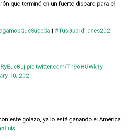
rón que terminó en un fuerte disparo para el
agamosQueSuceda
|
#TusGuard1anes2021
a8RyEJc8Lj
pic.twitter.com/Tn9oHUWk1y
ary 10, 2021
con este golazo, ya lo está ganando el América
anLuis