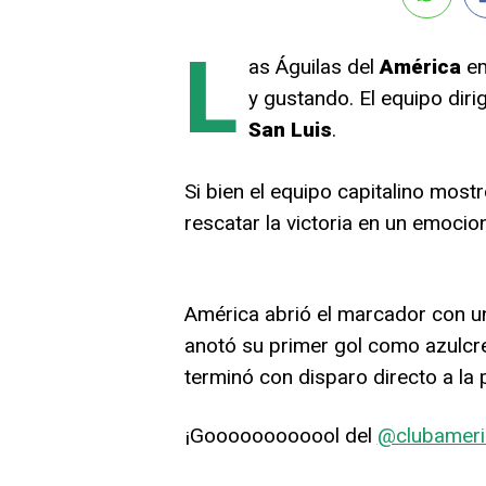
L
as Águilas del
América
em
y gustando. El equipo diri
San Luis
.
Si bien el equipo capitalino most
rescatar la victoria en un emocio
América abrió el marcador con u
anotó su primer gol como azulcr
terminó con disparo directo a la p
¡Goooooooooool del
@clubameri