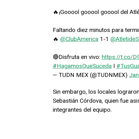
🔥¡Gooool gooool gooool del Atlé
Faltando diez minutos para termin
🔥
@ClubAmerica
1-1
@AtletideS
🔴Disfruta en vivo:
https://t.co
#HagamosQueSuceda
I
#TusGu
— TUDN MEX (@TUDNMEX)
Jan
Sin embargo, los locales lograron 
Sebastián Córdova, quien fue asi
integrantes del equipo.