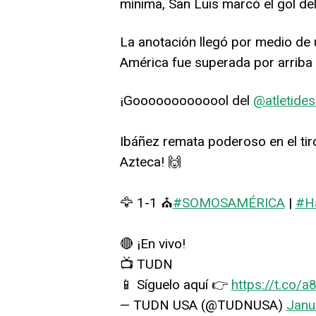
mínima, San Luis marcó el gol del
La anotación llegó por medio de 
América fue superada por arriba
¡Gooooooooooool del
@atletides
Ibáñez remata poderoso en el tir
Azteca! 🙌
🦅 1-1 ⛪
#SOMOSAMÉRICA
|
#H
🔴 ¡En vivo!
📺 TUDN
📱 Síguelo aquí 👉
https://t.co/
— TUDN USA (@TUDNUSA)
Janu