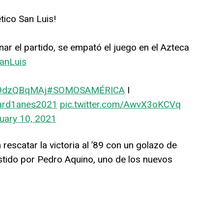
tico San Luis!
ar el partido, se empató el juego en el Azteca
anLuis
/D9dzQBqMAj
#SOMOSAMÉRICA
I
ard1anes2021
pic.twitter.com/AwvX3oKCVq
uary 10, 2021
rescatar la victoria al ’89 con un golazo de
stido por Pedro Aquino, uno de los nuevos