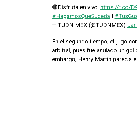
🔴Disfruta en vivo:
https://t.co
#HagamosQueSuceda
I
#TusGu
— TUDN MEX (@TUDNMEX)
Jan
En el segundo tiempo, el jugo con
arbitral, pues fue anulado un gol 
embargo, Henry Martin parecía es