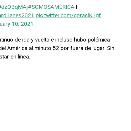
/D9dzQBqMAj
#SOMOSAMÉRICA
I
ard1anes2021
pic.twitter.com/cpraslK1gf
uary 10, 2021
tinuó de ida y vuelta e incluso hubo polémica
del América al minuto 52 por fuera de lugar. Sin
tar en línea.