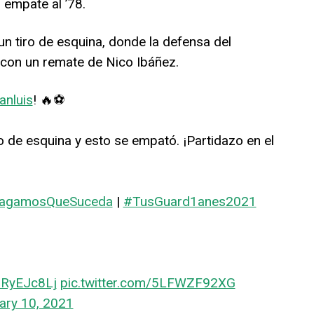
 empate al ’78.
un tiro de esquina, donde la defensa del
 con un remate de Nico Ibáñez.
anluis
! 🔥⚽
o de esquina y esto se empató. ¡Partidazo en el
agamosQueSuceda
|
#TusGuard1anes2021
a8RyEJc8Lj
pic.twitter.com/5LFWZF92XG
ary 10, 2021