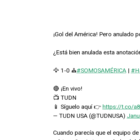
¡Gol del América! Pero anulado p
¿Está bien anulada esta anotació
🦅 1-0 ⛪
#SOMOSAMÉRICA
|
#H
🔴 ¡En vivo!
📺 TUDN
📱 Síguelo aquí 👉
https://t.co/
— TUDN USA (@TUDNUSA)
Janu
Cuando parecía que el equipo de S