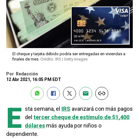
El cheque y tarjeta débido podría ser entregadas en viviendas a
finales de mes.
Crédito: IRS | Getty Images
Por
Redacción
12 Abr 2021, 16:05 PM EDT
E
sta semana, el
IRS
avanzará con más pagos
del
tercer cheque de estímulo de $1,400
dólares
más ayuda por niños o
dependiente.