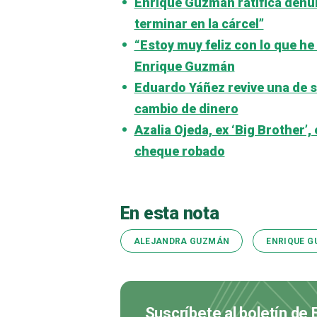
Enrique Guzmán ratifica denun
terminar en la cárcel”
“Estoy muy feliz con lo que he
Enrique Guzmán
Eduardo Yáñez revive una de 
cambio de dinero
Azalia Ojeda, ex ‘Big Brother’
cheque robado
En esta nota
ALEJANDRA GUZMÁN
ENRIQUE 
Suscríbete al boletín de