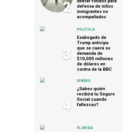
liberar fondos para
2
defensa de niños
inmigrantes no
acompañados
POLÍTICA
Exabogado de
Trump anticipa
que se caerá su
3
demanda de
$10,000 millones
de dólares en
contra de la BBC
DINERO
¿Sabes quién
recibirá tu Seguro
Social cuando
4
fallezcas?
FLORIDA