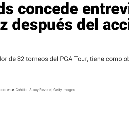
s concede entrevi
z después del acc
or de 82 torneos del PGA Tour, tiene como o
accidente.
Crédito: Stacy Revere | Getty Images