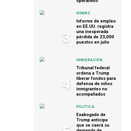
operativos
DINERO
Informe de empleo
en EE.UU. registra
una inesperada
3
pérdida de 23,000
puestos en julio
INMIGRACIÓN
Tribunal federal
ordena a Trump
liberar fondos para
4
defensa de niños
inmigrantes no
acompañados
POLÍTICA
Exabogado de
Trump anticipa
que se caerá su
demanda de