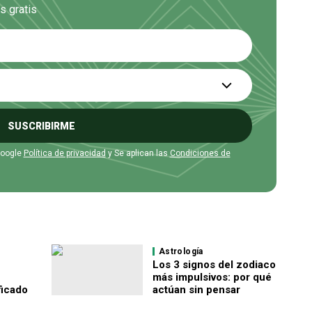
s gratis
SUSCRIBIRME
Google
Política de privacidad
y Se aplican las
Condiciones de
Astrología
Los 3 signos del zodiaco
más impulsivos: por qué
ficado
actúan sin pensar