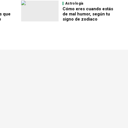
Astrología
u
Cómo eres cuando estás
s que
de mal humor, según tu
e
signo de zodiaco