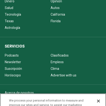
Dinero
Opinión
Salud
Autos
Tecnología
California
Texas
Florida
Astrología
SERVICIOS
Podcasts
Clasificados
Newsletter
Empleos
Suscripción
Clima
Horóscopo
Advertise with us
Acerca de nosotros
Politica de privacidad
We process your personal information to measure and
improve our sites and service, to assist our marketing