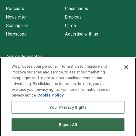
Podcasts
Clasificados
Newsletter
Empleos
Suscripción
Clima
Horóscopo
Advertise with us
Acerca de nosotros
Politica de privacidad
We process your personal information to measure and
improve our sites and service, to assist our marketing
Pautas Editoriales
campaigns and to provide personalised content and
AdChoices
advertising. By clicking the button on the right, you can
exercise your privacy rights. For more information see our
Advertise with us
privacy notice
Cookie Policy
Newsletters
Sitemap
Your Privacy Rights
Reject All
Copyright © 2026. All rights reserved