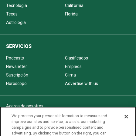
Tecnología
California
Texas
Florida
Astrología
SERVICIOS
Podcasts
Clasificados
Newsletter
Empleos
Suscripción
Clima
Horóscopo
Advertise with us
Acerca de nosotros
Politica de privacidad
We process your personal information to measure and
improve our sites and service, to assist our marketing
Pautas Editoriales
campaigns and to provide personalised content and
AdChoices
advertising. By clicking the button on the right, you can