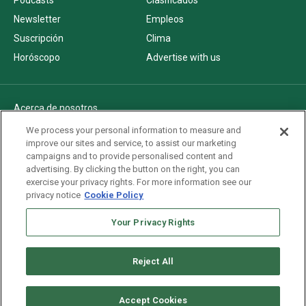
Podcasts
Clasificados
Newsletter
Empleos
Suscripción
Clima
Horóscopo
Advertise with us
Acerca de nosotros
Politica de privacidad
We process your personal information to measure and
improve our sites and service, to assist our marketing
Pautas Editoriales
campaigns and to provide personalised content and
AdChoices
advertising. By clicking the button on the right, you can
exercise your privacy rights. For more information see our
Advertise with us
privacy notice
Cookie Policy
Newsletters
Sitemap
Your Privacy Rights
Reject All
Copyright © 2026. All rights reserved
Accept Cookies