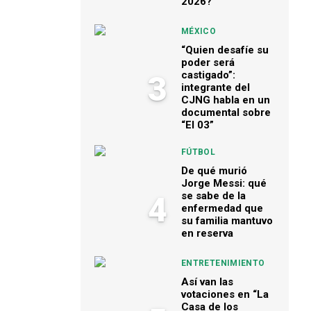
2026?
MÉXICO
“Quien desafíe su
poder será
castigado”:
3
integrante del
CJNG habla en un
documental sobre
“El 03”
FÚTBOL
De qué murió
Jorge Messi: qué
se sabe de la
4
enfermedad que
su familia mantuvo
en reserva
ENTRETENIMIENTO
Así van las
votaciones en “La
Casa de los