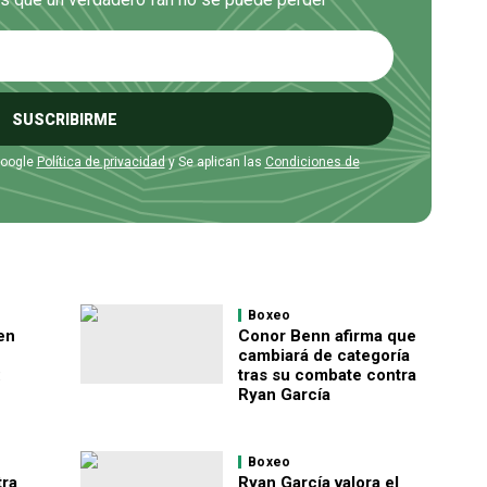
SUSCRIBIRME
Google
Política de privacidad
y Se aplican las
Condiciones de
Boxeo
en
Conor Benn afirma que
cambiará de categoría
:
tras su combate contra
Ryan García
Boxeo
ra
Ryan García valora el