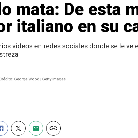
 lo mata: De esta 
r italiano en su c
arios videos en redes sociales donde se le v
streza
Crédito: George Wood | Getty Images