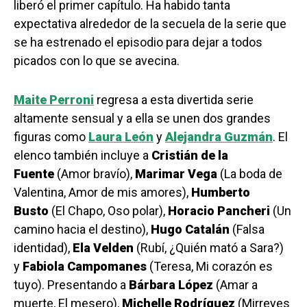
liberó el primer capítulo. Ha habido tanta
expectativa alrededor de la secuela de la serie que
se ha estrenado el episodio para dejar a todos
picados con lo que se avecina.
Maite Perroni
regresa a esta divertida serie
altamente sensual y a ella se unen dos grandes
figuras como
Laura León
y
Alejandra Guzmán
. El
elenco también incluye a
Cristián de la
Fuente
(Amor bravío),
Marimar Vega
(La boda de
Valentina, Amor de mis amores),
Humberto
Busto
(El Chapo, Oso polar),
Horacio Pancheri
(Un
camino hacia el destino),
Hugo Catalán
(Falsa
identidad),
Ela Velden
(Rubí, ¿Quién mató a Sara?)
y
Fabiola Campomanes
(Teresa, Mi corazón es
tuyo). Presentando a
Bárbara López
(Amar a
muerte, El mesero),
Michelle Rodríguez
(Mirreyes