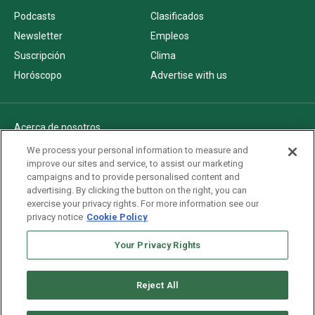
Podcasts
Clasificados
Newsletter
Empleos
Suscripción
Clima
Horóscopo
Advertise with us
Acerca de nosotros
Politica de privacidad
We process your personal information to measure and
improve our sites and service, to assist our marketing
Pautas Editoriales
campaigns and to provide personalised content and
AdChoices
advertising. By clicking the button on the right, you can
exercise your privacy rights. For more information see our
Advertise with us
privacy notice
Cookie Policy
Newsletters
Sitemap
Your Privacy Rights
Reject All
Copyright © 2026. All rights reserved