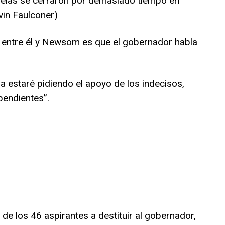
uelas se cerraron por demasiado tiempo en
vin Faulconer)
ia entre él y Newsom es que el gobernador habla
a estaré pidiendo el apoyo de los indecisos,
pendientes”.
e los 46 aspirantes a destituir al gobernador,