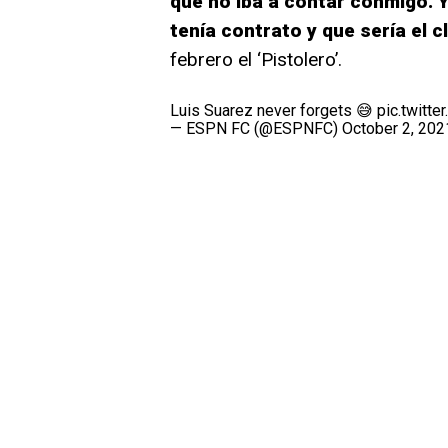
que no iba a contar conmigo. Y
tenía contrato y que sería el c
febrero el ‘Pistolero’.
Luis Suarez never forgets 😅
pic.twitt
— ESPN FC (@ESPNFC)
October 2, 202