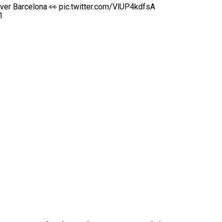
over Barcelona 👀
pic.twitter.com/VlUP4kdfsA
1