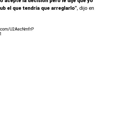
o acepté la decisión pero le dije que yo
lub el que tendría que arreglarlo”
, dijo en
er.com/U2AecNmfrP
1