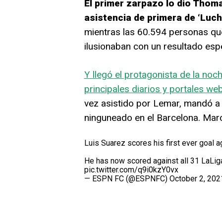
El primer zarpazo lo dio Thoma
asistencia de primera de ‘Luch
mientras las 60.594 personas que
ilusionaban con un resultado espe
Y llegó el protagonista de la noch
principales diarios y portales w
vez asistido por Lemar, mandó a g
ninguneado en el Barcelona. Marc
Luis Suarez scores his first ever goal a
He has now scored against all 31 LaLiga
pic.twitter.com/q9i0kzY0vx
— ESPN FC (@ESPNFC)
October 2, 202