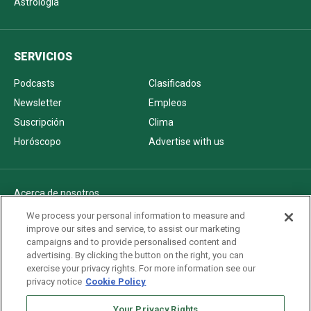
Astrología
SERVICIOS
Podcasts
Clasificados
Newsletter
Empleos
Suscripción
Clima
Horóscopo
Advertise with us
Acerca de nosotros
Politica de privacidad
We process your personal information to measure and
improve our sites and service, to assist our marketing
Pautas Editoriales
campaigns and to provide personalised content and
AdChoices
advertising. By clicking the button on the right, you can
exercise your privacy rights. For more information see our
Advertise with us
privacy notice
Cookie Policy
Newsletters
Your Privacy Rights
Sitemap