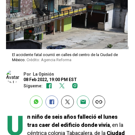
El accidente fatal ocurrió en calles del centro de la Ciudad de
México.
Crédito: Agencia Reforma
Por
La Opinión
08 Feb 2022, 19:00 PM EST
Sígueme:
U
n niño de seis años falleció el lunes
tras caer del edificio donde vivía
, en la
céntrica colonia Tabacalera, de la
Ciudad