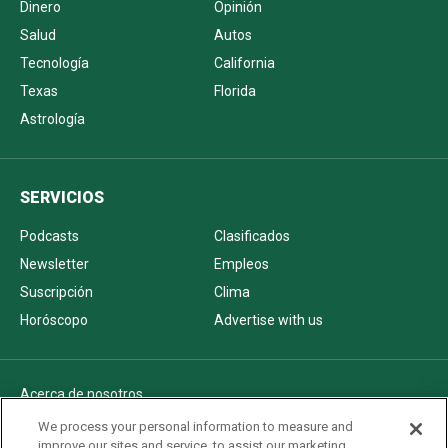
Dinero
Opinión
Salud
Autos
Tecnología
California
Texas
Florida
Astrología
SERVICIOS
Podcasts
Clasificados
Newsletter
Empleos
Suscripción
Clima
Horóscopo
Advertise with us
Acerca de nosotros
Politica de privacidad
We process your personal information to measure and
improve our sites and service, to assist our marketing