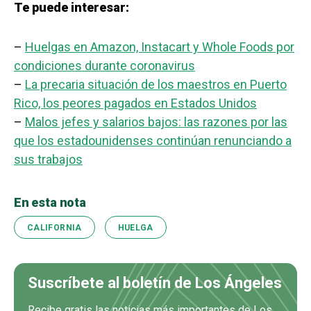
Te puede interesar:
–
Huelgas en Amazon, Instacart y Whole Foods por
condiciones durante coronavirus
–
La precaria situación de los maestros en Puerto
Rico, los peores pagados en Estados Unidos
–
Malos jefes y salarios bajos: las razones por las
que los estadounidenses continúan renunciando a
sus trabajos
En esta nota
CALIFORNIA
HUELGA
Suscríbete al boletín de Los Ángeles
Recibe gratis las noticias más importantes de Los