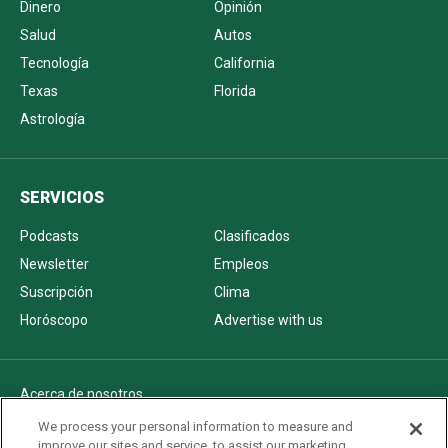
Dinero
Opinión
Salud
Autos
Tecnología
California
Texas
Florida
Astrología
SERVICIOS
Podcasts
Clasificados
Newsletter
Empleos
Suscripción
Clima
Horóscopo
Advertise with us
Acerca de nosotros
Politica de privacidad
We process your personal information to measure and
improve our sites and service, to assist our marketing