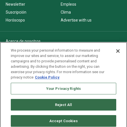
Newsletter
Empleos
Suscripción
Clima
Horóscopo
Advertise with us
Acerca de nosotros
Politica de privacidad
We process your personal information to measure and
improve our sites and service, to assist our marketing
Pautas Editoriales
campaigns and to provide personalised content and
AdChoices
advertising. By clicking the button on the right, you can
exercise your privacy rights. For more information see our
Advertise with us
privacy notice
Cookie Policy
Newsletters
Sitemap
Your Privacy Rights
Reject All
Copyright © 2026. All rights reserved
Accept Cookies