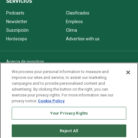
SERVICIOS
Podcasts
Clasificados
Newsletter
Empleos
Suscripción
Clima
Horóscopo
Advertise with us
Acerca de nosotros
Politica de privacidad
We process your personal information to measure and
improve our sites and service, to assist our marketing
Pautas Editoriales
campaigns and to provide personalised content and
AdChoices
advertising. By clicking the button on the right, you can
exercise your privacy rights. For more information see our
Advertise with us
privacy notice
Cookie Policy
Newsletters
Your Privacy Rights
Sitemap
Reject All