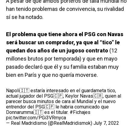
A pesar de que ambos porteros de talla mundial no
han tenido problemas de convivencia, su rivalidad
sí se ha notado.
El problema que tiene ahora el PSG con Navas
será buscar un comprador, ya que al “tico” le
quedan dos años de un jugoso contrato
(12
millones brutos por temporada) y que en mayo
pasado declaró que él y su familia estaban muy
bien en París y que no quería moverse.
Napoli🇮🇹 estaría interesado en el guardameta tico,
actual jugador del PSG🇨🇵, Keylor Navas🇨🇷, quien al
parecer busca minutos de cara al Mundial y el nuevo
entrendor del PSG🇨🇵 le habria comunicado que
Donnarumma🇮🇹 es el titular.
#Fichajes
pic.twitter.com/PGi3VRmyca
— Real Madridismo (@RealMadridismok)
July 7, 2022